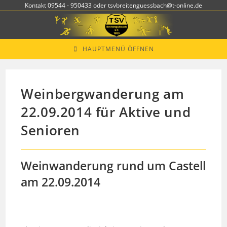
Zum
Kontakt 09544 - 950433 oder tsvbreitenguessbach@t-online.de
Inhalt
springen
HAUPTMENÜ ÖFFNEN
Weinbergwanderung am
22.09.2014 für Aktive und
Senioren
Weinwanderung rund um Castell
am 22.09.2014