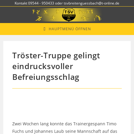
Zum
Kontakt 09544 - 950433 oder tsvbreitenguessbach@t-online.de
Inhalt
springen
HAUPTMENÜ ÖFFNEN
Tröster-Truppe gelingt
eindrucksvoller
Befreiungsschlag
Zwei Wochen lang konnte das Trainergespann Timo
Fuchs und Johannes Laub seine Mannschaft auf das