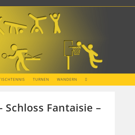
WEBSITE-
TISCHTENNIS
TURNEN
WANDERN
SUCHE
 Schloss Fantaisie –
UMSCHALTEN