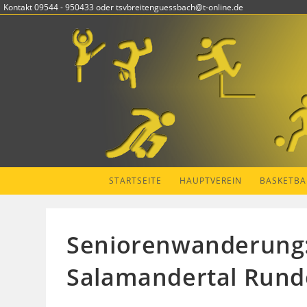
Zum
Kontakt 09544 - 950433 oder tsvbreitenguessbach@t-online.de
Inhalt
springen
STARTSEITE
HAUPTVEREIN
BASKETBA
Seniorenwanderung: A
Salamandertal Rund