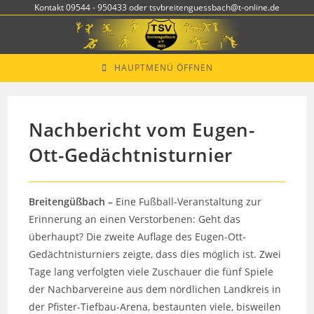
Zum
Kontakt 09544 - 950433 oder tsvbreitenguessbach@t-online.de
Inhalt
springen
HAUPTMENÜ ÖFFNEN
Nachbericht vom Eugen-
Ott-Gedächtnisturnier
Breitengüßbach –
Eine Fußball-Veranstaltung zur
Erinnerung an einen Verstorbenen: Geht das
überhaupt? Die zweite Auflage des Eugen-Ott-
Gedächtnisturniers zeigte, dass dies möglich ist. Zwei
Tage lang verfolgten viele Zuschauer die fünf Spiele
der Nachbarvereine aus dem nördlichen Landkreis in
der Pfister-Tiefbau-Arena, bestaunten viele, bisweilen