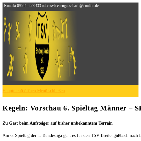
Kontakt 09544 - 950433 oder tsvbreitenguessbach@t-online.de
Zum Inhalt springen
Hauptmenü öffnen
Menü schließen
Kegeln: Vorschau 6. Spieltag Männer – 
Zu Gast beim Aufsteiger auf bisher unbekanntem Terrain
Am 6. Spieltag der 1. Bundesliga geht es für den TSV Breitengüßbach nach B