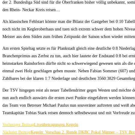
der 2. Bundesliga Süd sind für die Oberfranken bisher völlig unbekannt, somi
den Rhein- Neckar Kreis reisen…
Als klassischen Fehlstart könnte man die Bilanz der Gastgeber bei 0:10 Tabe
noch nicht im Kegleroberhaus und tuen sich extrem schwer dem hohen Niveau 
Meister aus dem Süden zum frühen Zeitpunkt der Saison schon wieder mitte
Am ersten Spieltag setzte es für Plankstadt gleich eine deutliche 0:8 Niede
Branchenprimus aus Zerbst zu tun, auch hier lautete der Endstand 0:8 bei e
heimstarken Raindorfern dürfte nicht so schwerwiegend gewesen sein als di
einmal zwei Holz geschlagen geben musste. Neben Fabian Sommer (607) und A
Zählbares bei der klaren 1:7 Niederlage und deutlichen 3560:3829 Gesamtkeg
Der TSV hingegen reist als neuer Tabellendritter gegen Westen und möchte de
nun auch endlich auswärts die ersten zwei Punkte eingefahren werden könne
das Team von Betreuer Michael Paulus nun souveräner auftreten und weiß abe
Teamkapitän Tobias Stark reisen dennoch selbstbewusst und mit Vorfreude z
Vorheriger Beitrag
Liveübetragungen Kegeln
Weitere Artikel ansehen
Nächster Beitrag
Kegeln: Vorschau 2. Runde DKBC Pokal Männer – TSV Bre