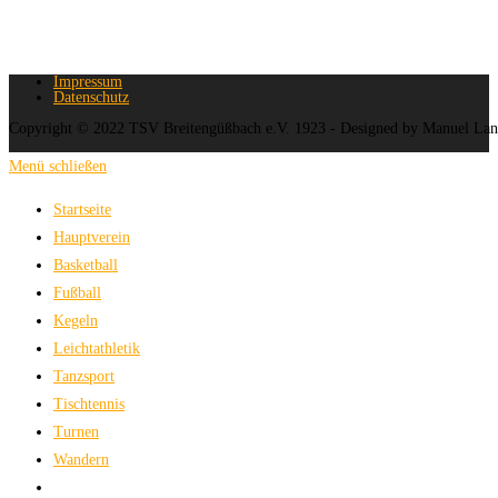
Impressum
Datenschutz
Copyright © 2022 TSV Breitengüßbach e.V. 1923 - Designed by Manuel La
Menü schließen
Startseite
Hauptverein
Basketball
Fußball
Kegeln
Leichtathletik
Tanzsport
Tischtennis
Turnen
Wandern
Website-Suche umschalten