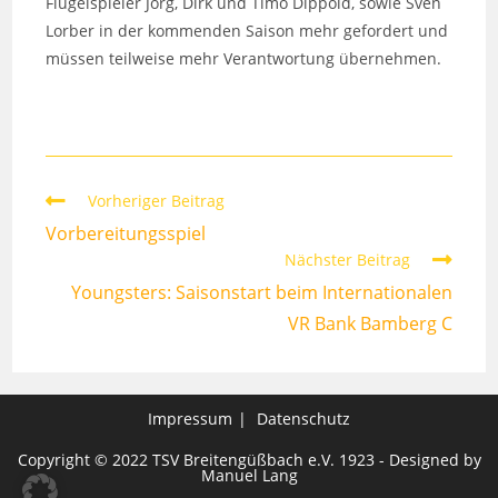
Flügelspieler Jörg, Dirk und Timo Dippold, sowie Sven
Lorber in der kommenden Saison mehr gefordert und
müssen teilweise mehr Verantwortung übernehmen.
Weitere
Vorheriger Beitrag
Artikel
Vorbereitungsspiel
ansehen
Nächster Beitrag
Youngsters: Saisonstart beim Internationalen
VR Bank Bamberg C
Impressum
Datenschutz
Copyright © 2022 TSV Breitengüßbach e.V. 1923 - Designed by
Manuel Lang