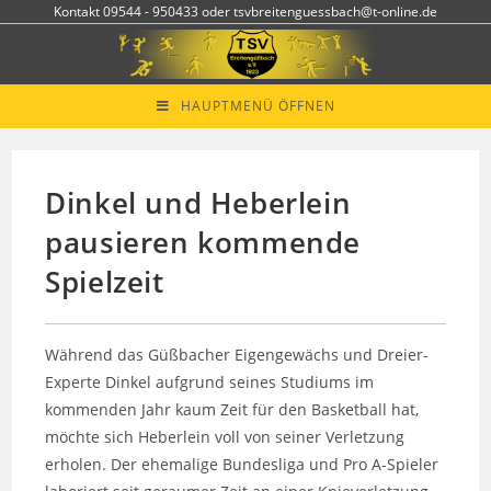
Zum
Kontakt 09544 - 950433 oder tsvbreitenguessbach@t-online.de
Inhalt
springen
HAUPTMENÜ ÖFFNEN
Dinkel und Heberlein
pausieren kommende
Spielzeit
Während das Güßbacher Eigengewächs und Dreier-
Experte Dinkel aufgrund seines Studiums im
kommenden Jahr kaum Zeit für den Basketball hat,
möchte sich Heberlein voll von seiner Verletzung
erholen. Der ehemalige Bundesliga und Pro A-Spieler