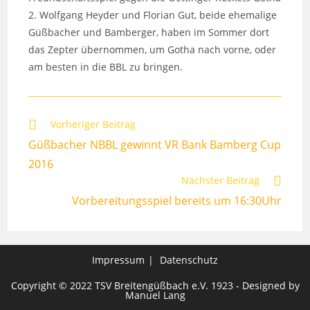
2. Wolfgang Heyder und Florian Gut, beide ehemalige
Güßbacher und Bamberger, haben im Sommer dort
das Zepter übernommen, um Gotha nach vorne, oder
am besten in die BBL zu bringen.
Weitere
Vorheriger Beitrag
Artikel
Güßbacher NBBL gewinnt VR Bank Bamberg Cup
ansehen
2016
Nächster Beitrag
Vorbereitungsspiel bereits um 16:30Uhr
Impressum
Datenschutz
Copyright © 2022 TSV Breitengüßbach e.V. 1923 - Designed by
Manuel Lang