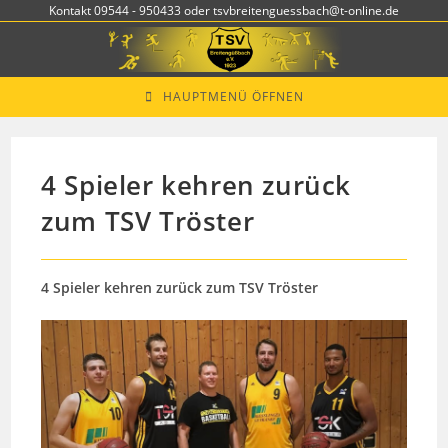
Zum
Kontakt 09544 - 950433 oder tsvbreitenguessbach@t-online.de
Inhalt
springen
HAUPTMENÜ ÖFFNEN
4 Spieler kehren zurück
zum TSV Tröster
4 Spieler kehren zurück zum TSV Tröster