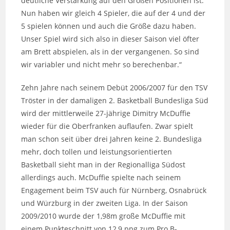
deutliche Verstärkung auf den Großen Positionen ist.
Nun haben wir gleich 4 Spieler, die auf der 4 und der
5 spielen können und auch die Größe dazu haben.
Unser Spiel wird sich also in dieser Saison viel öfter
am Brett abspielen, als in der vergangenen. So sind
wir variabler und nicht mehr so berechenbar.“
Zehn Jahre nach seinem Debüt 2006/2007 für den TSV
Tröster in der damaligen 2. Basketball Bundesliga Süd
wird der mittlerweile 27-jährige Dimitry McDuffie
wieder für die Oberfranken auflaufen. Zwar spielt
man schon seit über drei Jahren keine 2. Bundesliga
mehr, doch tollen und leistungsorientierten
Basketball sieht man in der Regionalliga Südost
allerdings auch. McDuffie spielte nach seinem
Engagement beim TSV auch für Nürnberg, Osnabrück
und Würzburg in der zweiten Liga. In der Saison
2009/2010 wurde der 1,98m große McDuffie mit
einem Punkteschnitt von 12,9 ppg zum Pro B-